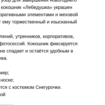
убор для завершения новогоднего
й кокошник «Лебедушка» украшен
коративными элементами и меховой
ёт ему торжественный и изысканный
лений, утренников, корпоративов,
 фотосессий. Кокошник фиксируется
не спадает и остаётся удобным в
ика.
мер;
 носке;
тся с костюмом Снегурочки.
бой