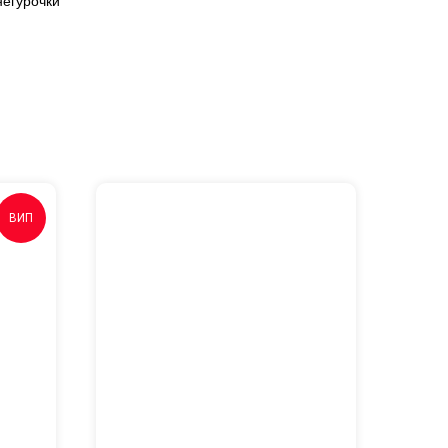
негурочки
ВИП