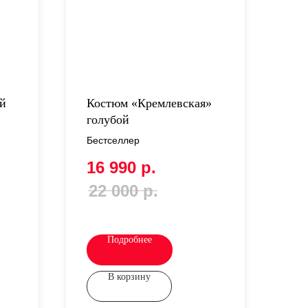
й
Костюм «Кремлевская»
голубой
Бестселлер
16 990
р.
22 000
р.
Подробнее
В корзину