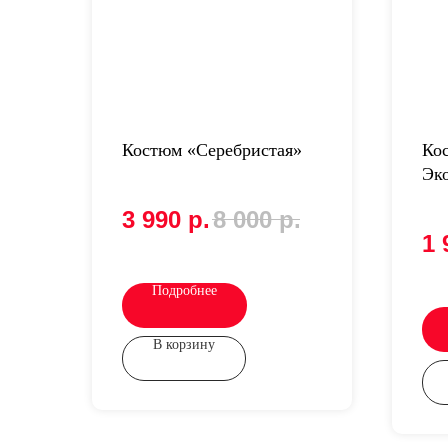
Костюм «Серебристая»
Ко
Эк
3 990
р.
8 000
р.
1 
Подробнее
В корзину