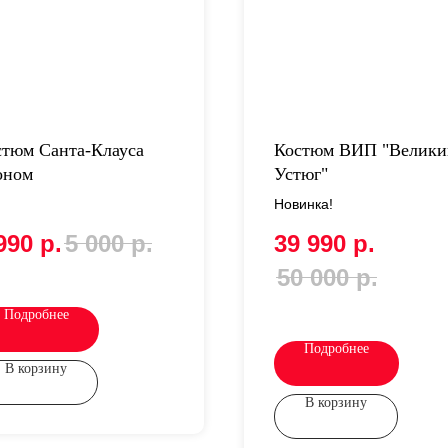
стюм Санта-Клауса
Костюм ВИП "Велики
оном
Устюг"
Новинка!
990
р.
5 000
р.
39 990
р.
50 000
р.
Подробнее
Подробнее
В корзину
В корзину