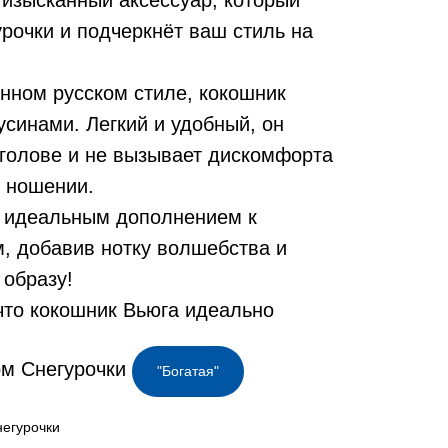
изысканный аксессуар, который
рочки и подчеркнёт ваш стиль на
нном русском стиле, кокошник
синами. Легкий и удобный, он
 голове и не вызывает дискомфорта
 ношении.
т идеальным дополнением к
, добавив нотку волшебства и
 образу!
что кокошник Вьюга идеально
ом Снегурочки
"Богатая"
негурочки