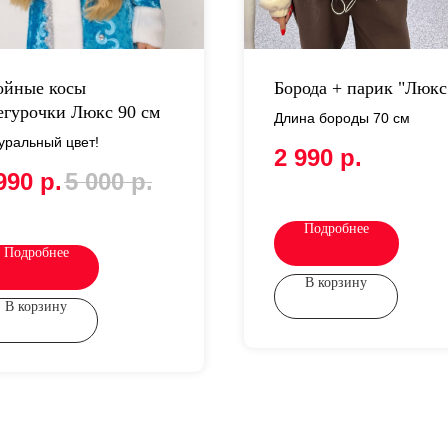
ойные косы
Борода + парик "Люкс
егурочки Люкс 90 см
Длина бороды 70 см
уральный цвет!
2 990
р.
990
р.
5 000
р.
Подробнее
Подробнее
В корзину
В корзину