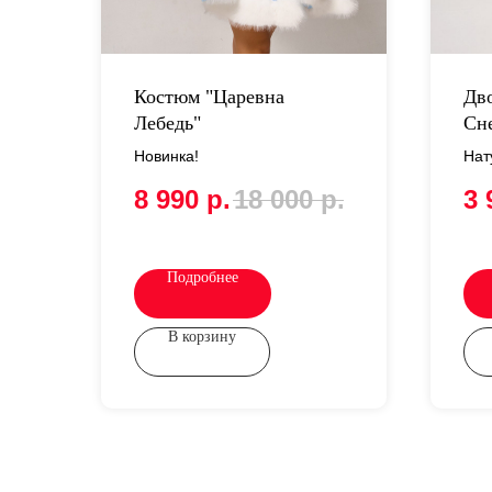
Костюм "Царевна
Дв
Лебедь"
Сн
Новинка!
Нат
8 990
р.
18 000
р.
3 
Подробнее
В корзину