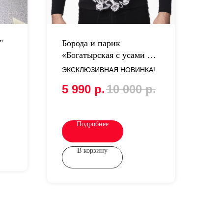
"
Борода и парик
«Богатырская с усами и
бровями» Белая
ЭКСКЛЮЗИВНАЯ НОВИНКА!
5 990
р.
10 000
р.
Подробнее
В корзину