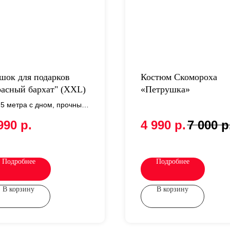
шок для подарков
Костюм Скомороха
расный бархат" (XXL)
«Петрушка»
,5 метра с дном, прочный
хат
990
р.
4 990
р.
7 000
р
Подробнее
Подробнее
В корзину
В корзину