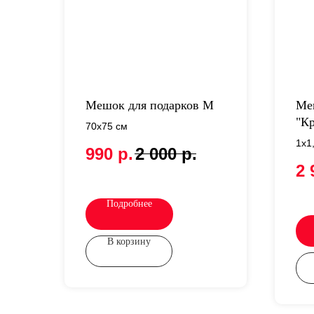
Мешок для подарков M
Ме
"К
70х75 см
1х1
990
р.
2 000
р.
бар
2 
Подробнее
В корзину